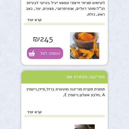
לשימוש ופנימי חיצוני ונמצא יעיל בעיקר לבעיות
הנ''ל:סותר רעלים, אנטיסרטני, פצעים, עור, כאב
ראש, נזלת.
קרא עוד
₪245
הוספה לסל
מורינגה תמצית אם
תמצית תקנית מורינגה מועשרת ברזל,סידן,ויטמין
A ,חלבון אשלגן,ויטמין E,
קרא עוד