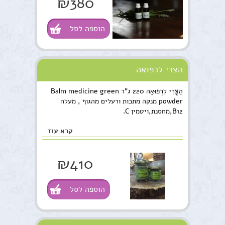
₪380
הוספה לסל
הצרי לרפואה
הַצֳּרִי לִרְפוּאָה 220 ג"ר Balm medicine green
powder מנקה מתכות ורעלים מהגוף , מעלה
B12,מחסנת,ויטמין C.
קרא עוד
₪410
הוספה לסל