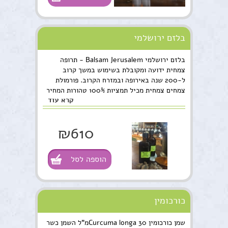
בלזם ירושלמי
בלזם ירושלמי Balsam Jerusalem - תרופה
צמחית ידועה ומקובלת בשימוש במשך קרוב
ל-200 שנה באירופה ובמזרח הקרוב. פורמולת
צמחים צמחית מכיל תמציות 100% טהורות המחיר
קרא עוד
לכמות של 100 מ"ל
₪610
הוספה לסל
כורכומין
שמן כורכומין Curcuma longa 30מ"ל השמן כשר