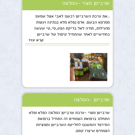
שרביטן מצוי -המלצה
..את ערכת השרביטן רכשנו לאבי אצל שמעון
ממרפא הבשם. אדם נפלא מלא בנתינה ועצות
מועילות, תודה לאל בדיקת הפט,סי,טי שעשה
כחודשיים לאחר שהתחיל טיפול של שרביטן
קרא עוד
הראתה שיפור ניכר בגידול והצטמצמות בגודלו...
שרביטן -המלצה
שרביטן מצוי -ערכת שרביטן המלצה הפלא ופלא
התחלנו ברפואת הצמחים זה התחיל ברפואת
הסירפד והמשכנו לחליטת השרביטן ותמציות
הצמחים שיצרו קסם.