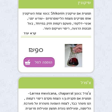
שיקונין
תמצית אם שיקונין 10cc Shikonin צמח השיקונין
אותו מפיקים מצמח הליטופרמיום -שורש יפני,
אנטי-דלקתי, משקם רקמות חזק במיוחד, בעל
תכונות הרגעה, ריפוי ושיקום העור.
קרא עוד
₪90
הוספה לסל
צ'פרל
צ`פרל Larrea mexicana, chaparral 30cc-
תמצית אם תקנית:1:3 הצמח מקדם ריפוי רקמות ,
הנו מטהר כבד, לצמח השפעה מטהרת על מערכת
הלימפה, ופעילותו נוגדת חמצון ופעילות סרטנית