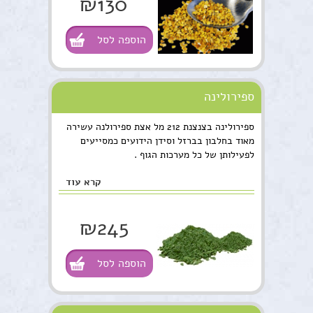
₪130
הוספה לסל
ספירולינה
ספירולינה בצנצנת 212 מל אצת ספירולנה עשירה
מאוד בחלבון בברזל וסידן הידועים כמסייעים
לפעילותן של כל מערכות הגוף .
קרא עוד
₪245
הוספה לסל