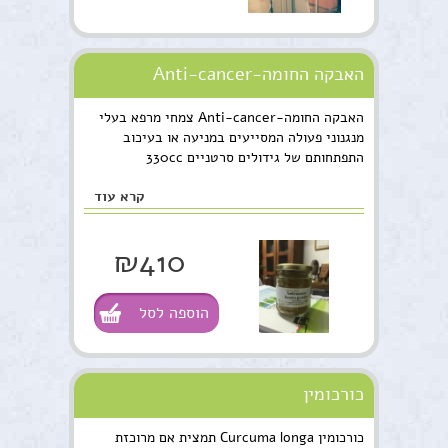
האבקה החומה-Anti-cancer
האבקה החומה-Anti-cancer צמחי מרפא בעלי
מנגנוני פעולה המסייעים במניעה או בעיכוב
התפתחותם של גידולים סרטניים 330cc
קרא עוד
₪410
הוספה לסל
כורכומין
כורכומין Curcuma longa תמצית אם מרוכזת