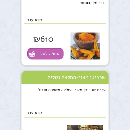
כורכומין 100cc
קרא עוד
₪610
הוספה לסל
שרביטן מצוי-המלצה נטליה
ערכת שרביטן מצוי-המלצה משפחת סובול
קרא עוד