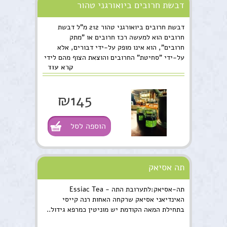
דבשת חרובים ביואורגני טהור
דבשת חרובים ביואורגני טהור 212 מ"ל דבשת
חרובים הוא למעשה רכז חרובים או "מתק
חרובים", הוא אינו מופק על-ידי דבורים, אלא
על-ידי "סחיטת" החרובים והוצאת הצוף מהם לידי
קרא עוד
רכז. תהליך ההפקה הינו ייחודי וכולל ריסוק הפרי,
חימום ותהליך סינון קפדני.
₪145
הוספה לסל
תה אסיאק
תה-אסיאק:לתערובת התה - Essiac Tea
האינדיאני אסיאק שרקחה האחות רנה קייסי
בתחילת המאה הקודמת יש מוניטין כמרפא גידול..