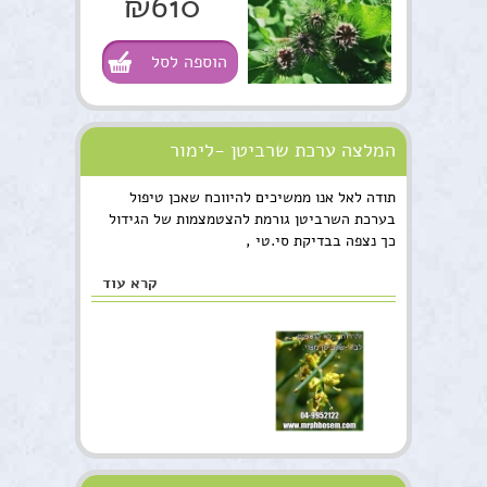
₪610
הוספה לסל
המלצה ערכת שרביטן -לימור
תודה לאל אנו ממשיכים להיווכח שאכן טיפול
בערכת השרביטן גורמת להצטמצמות של הגידול
כך נצפה בבדיקת סי.טי ,
קרא עוד