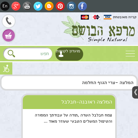
En
קניוה מאובטחת
מועדון לקוחות
שם
המלצה -צרי הגוף החלמה
דוא"ל
Fa
טלפון
המלצה ראובנה-חבלבל
צמח חבלבל השדה ,תודה על עבודתך המסורה
Wh
והטיפול המשלים הטבעי שעוזר מאוד ...