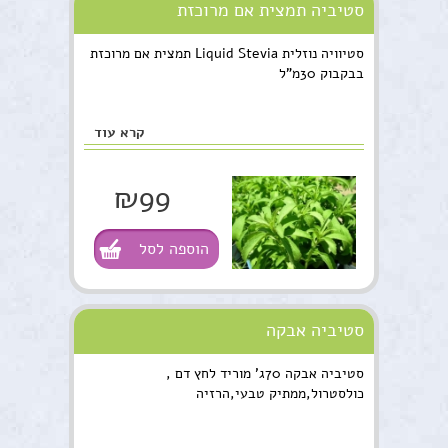
סטיביה תמצית אם מרוכזת
סטיוויה נוזלית Liquid Stevia תמצית אם מרוכזת
בבקבוק 30מ"ל
קרא עוד
₪99
הוספה לסל
סטיביה אבקה
סטיביה אבקה 70ג' מוריד לחץ דם ,
כולסטרול,ממתיק טבעי,הרזיה