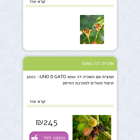
קרא עוד
אוניה דה גאטו
תמצית אם האוניה דה גאטו 30cc -UNO D GATO
טיפול משלים למערכת החיסון
קרא עוד
₪245
הוספה לסל