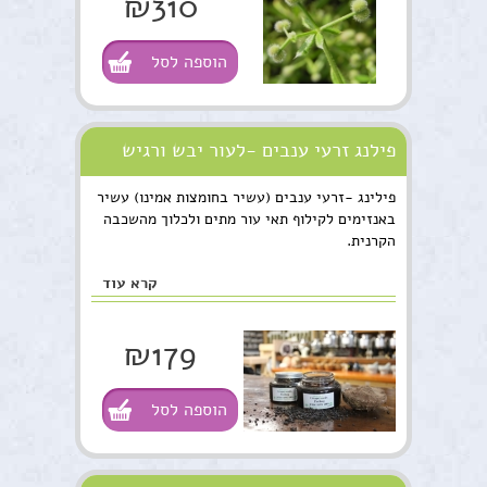
₪310
לשימוש, היא המיץ הטרי שנסחט למיצוי.
הוספה לסל
פילנג זרעי ענבים -לעור יבש ורגיש
במיוחד
פילינג -זרעי ענבים (עשיר בחומצות אמינו) עשיר
באנזימים לקילוף תאי עור מתים ולכלוך מהשכבה
הקרנית.
קרא עוד
₪179
הוספה לסל