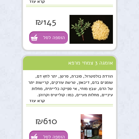
קרא עוד
₪145
הוספה לסל
אומגה 3 צמחי מרפא
הורדת כולסטרול, סוכרת, סרטן, יתר לחץ דם,
שומנים בדם, דיכאון, טרשת עורקים, קרישות יתר
של הדם, שבץ מוחי, אי ספיקה כלייתית, מחלות
עיניים, מחלות מעיים, כמו: קוליטיס וקרוהן.
קרא עוד
בנוסף, הוא יעיל לדלקות פרקים, דלקות בדרכי
השתן ובערמונית, לאלרגיות, אסטמה, פסוריאזיס,
פרקינסון ואלצהיימר. במיוחד לקשב וריכוז.
₪610
הוספה לסל