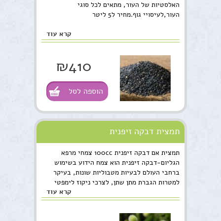
האלסטיות של העור, מתאים לכל סוגי
העור,לעיסויי גוף.מחיר ל5 ליטר
קרא עוד
₪410
הוספה לסל
תמצית דבקה זיפנית
תמצית אם דבקה זיפנית 100cc צמחי מרפא
הגליום-דבקה זיפנית הוא צמח הידוע בשימוש
ברחבי העולם לבעיות מטבוליות שונות, בעיקר
למטרות הגברת מתן שתן, לצרכי ניקוז לימפטי
קרא עוד
ועוד. הצמח גדל בר בישראל ובנוסף יעיל לשימוש
(מניסיוננו) במגוון מצבים, כצמח העוזר באיחוי
רקמות ריריות בגוף. הצורה היעילה ביותר