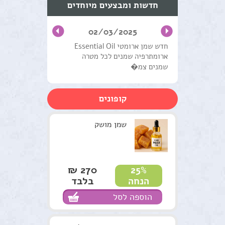
חדשות ומבצעים מיוחדים
שמנים מצמחי מרפא
02/03/2025
טיפול וטיפוח השיער
חדש שמן ארומטי Essential Oil
ארומתרפיה שמנים לכל מטרה
מוצרים טבעים כללי
שמנים צמ�
ערכות טיפוליות
קופונים
צמחים
סדנאות וקורסים
שמן מושק
למטפלים
מתנות ירוקות
270 ₪
25%
בלבד
הנחה
נרות האר"י
הוספה לסל
המלצות