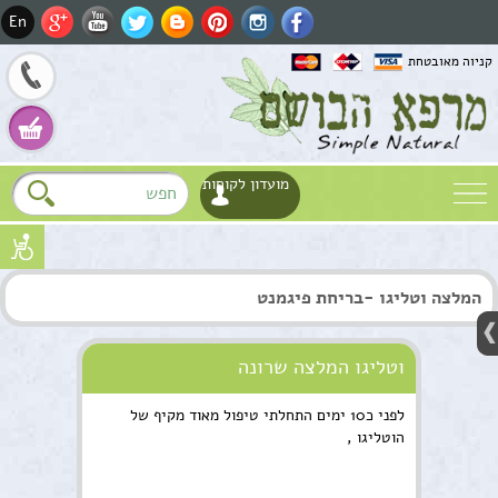
En
קניוה מאובטחת
מועדון לקוחות
שם
המלצה וטליגו -בריחת פיגמנט
דוא"ל
Fa
טלפון
וטליגו המלצה שרונה
לפני כ10 ימים התחלתי טיפול מאוד מקיף של
Wh
הוטליגו ,