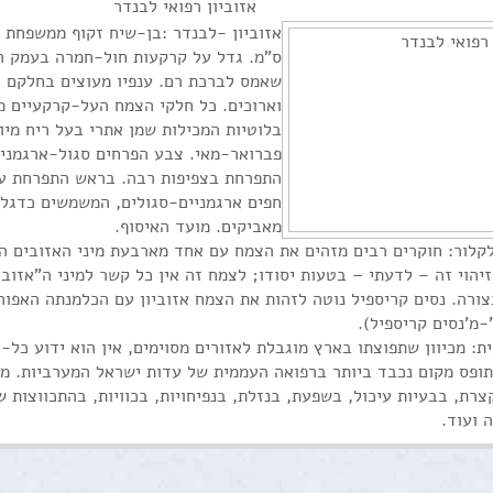
אזוביון רפואי לבנדר
ס"מ. גדל על קרקעות חול-חמרה בעמק החו
שאמס לברכת רם. ענפיו מעוצים בחלקם הת
וארוכים. כל חלקי הצמח העל-קרקעיים מכ
בלוטיות המכילות שמן אתרי בעל ריח מי
פברואר-מאי. צבע הפרחים סגול-ארגמני,
חפים ארגמניים-סגולים, המשמשים כדגל 
מאביקים. מועד האיסוף.
לקלור: חוקרים רבים מזהים את הצמח עם אחד מארבעת מיני האזובים ה
 זיהוי זה – לדעתי – בטעות יסודו; לצמח זה אין כל קשר למיני ה"אזו
צורה. נסים קריספיל נוטה לזהות את הצמח אזוביון עם הכלמנתה האפו
-מ'נסים קריספיל).
ת: מכיוון שתפוצתו בארץ מוגבלת לאזורים מסוימים, אין הוא ידוע כל-
תופס מקום נכבד ביותר ברפואה העממית של עדות ישראל המערביות. מ
צרת, בבעיות עיכול, בשפעת, בנזלת, בנפיחויות, בכוויות, בהתכווצות ש
 ועוד.