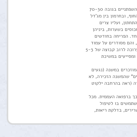
אזוביון -לבנדר :בן-שיח זקוף ממשפחת השפתניים בגובה 70-30
ף, ובחרמון בין מג'דל
חתון, ועליו צרים
וסים בשערות, ביניהן
וחד. הפריחה בחודשים
 והם מסודרים על עמוד
התפרחת בצפיפות רבה. בראש התפרחת ערוכה לרוב קבוצה של 5-3
ומסייעים במשיכת
מוזכרים במשנה (נגעים
בים" שהמשנה הזכירה, לא
רה (ראה בהרחבה ילקוט
כך ברפואה העממית. מכל
שתמשים בו לטיפול
רירים, בדלקת ריאות,