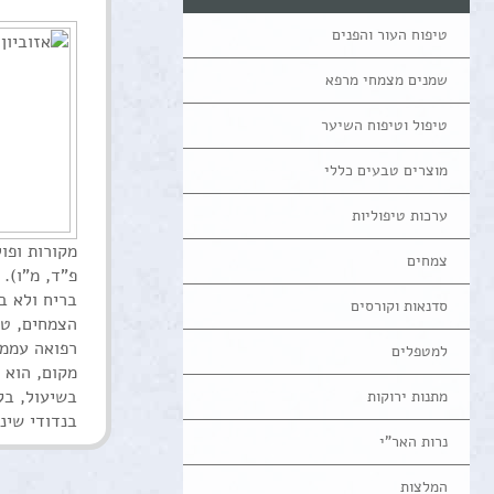
טיפוח העור והפנים
שמנים מצמחי מרפא
טיפול וטיפוח השיער
מוצרים טבעים כללי
ערכות טיפוליות
מקורות ופו
צמחים
פ"ד, מ"ו).
בריח ולא ב
סדנאות וקורסים
הצמחים, ט'
רפואה עממי
למטפלים
מקום, הוא 
בשיעול, בק
מתנות ירוקות
בנדודי שינה
נרות האר"י
המלצות