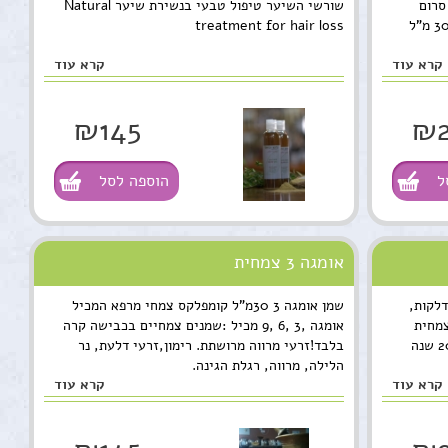
סרום
שורשי השיער טיפול טבעי בנשירת שיער Natural
טיפולי אומגה 3 מתנה מבית מרפא הבושם 30 מ"ל
treatment for hair loss
קרא עוד
קרא עוד
₪145
₪
ל
הוספה לסל
אומגה 3 צמחית
דלקות,
שמן אומגה 3 30מ"ל קומפלקס צמחי מרפא המכיל
תרופה צמחית
אומגה ,3 ,6 ,9 מכיל :שמנים צמחיים בכבישה קרה
ידועה ומקובלת בשימוש במשך קרוב ל-200 שנה
בלבד!זרעי מרווה מרושתת. רימון,זרעי דלעת, נר
הלילה, מרווה, רגלת הגינה.
קרא עוד
קרא עוד