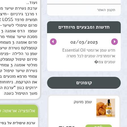
ועוד..
ערכת נשירת שיער מו
תקנון האתר
1 מרכך גירניום -חיצוני
תמצית סרפד HAIR LOSS-חיצוני 
סרום טיפולי לשיער-חי
חדשות ומבצעים מיוחדים
שמפו  הדס אומגה 3 חיצוני.
מסכת שיער צמחי מר
02/03/2025
סרום אומגה 3 מצמחים חיצוני. 
קומפלקס נשירת שיער 
חדש שמן ארומטי Essential Oil
שמן נר הלילה -פנימי
ארומתרפיה שמנים לכל מטרה
סירום טיפול קומפלקס
שמנים צמ�
מולטי אומגה 3 צמחי מרפא  100 מ"ל                                                                            קומפלקס מרגוע לנפש-פנימי.
נשירת שיער טיפול טבעי   tment for hair loss
קופונים
ירוקים כגון "ערכת ה
משך הטיפול כשנה
שמן מושק
אלופציה אראטה ט
ערכת טיפולית על בסי