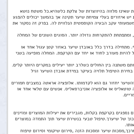
אלופציה אראטה הינה מצב פתאומי בו חלה נשירת שיער והתקרחות באיזור בו צומחות שיערות שאינו מלווה בהיווצרות של צלקת כלשהיא.כל משטח נושא 
שיער יכול להיפגע. תבנית הנשירה מפוזרת בתחילה, כלומר בין איזורים בהם קיימת התקרחות יש איזורים בעלי צמיחת שיער תקינה אך בהמשך יכולים להפגע 
איזורים גדולים יותר.המחלה אינה מסוכנת כשלעצמה אך היא מלווה בנזק פסיכולוגי-חברתי משמעותי עקב הבעיה הקוסמטית הנלווית לה. בפרק זה נסקור את 
המחלה מתאפיינת בדרך כלל בהתקרחות מקומית, אשר באופן פתאומי, מתחילה מנקודה קטנה, ומתפתחת להתקרחות גדולה יותר. הסוגים השונים של המחלה 
אלופציה אראטה היא מחלה שכיחה המתבטאת באובדן שיער בקרקפת או בכל מקום אחר בגוף. מתחילה בדרך כלל באובדן שיער באזור קטן עגול אחד או 
יותר. הקרקפת היא המקום הכי שכיח לביטוי המחלה, אך הזקן או כל אזור עם שיער בגוף יכול להיות מעורב לחוד או יחד עם הקרקפת. המחלה מופיעה בשני 
מה הוא הטיפול? כיום יש ריפוי לאלופציה אראטה אך צריך לזכור שיש טיפולים שונים שיעילותם משתנה בין החולים כשלרב יותר יעילים במקרים היותר קלים. 
הטיפולים מעוררים את זקיק השיער לייצר שיער ויש להתמיד בטיפולים עד שהמחלה נפסקת. בחירת הטיפול תלויה בעיקר במידת אובדן השיער וגיל 
זמן המחלה וחומרתה-אלופסיה אראטה במצביה הקלים יכולה לחלוף עם הזמן ללא טיפולים, והשיער יחזור גם הוא לקדמותו. אלופציה אראטה במצבים חמורים 
יותר יכולה להופיע גם בגבות, זקן ושאר שיער הגוף (התפשטות והחמרה למצבים של אלופסיה טוטאליס או אלופציה אוניברסאליס. אנשים עם טלאי אחד או 
יים. 
צמחי מרפא מונעים בעיות שיער מסוימות ומספקות מענה טבעי לצרכי השיער. שמנים הצמחיים נספגים בקרקפת בקלות, מגבירים את יעילות המוצרים ומזינים 
את הקרקפת. ניחוחותיהם הארומטיים של הצמחים  יוסיפו הנאה צרופה לפעולות החפיפה והריכוך של שיערך.טיפול טבעי בנשירת שיער תוך התמדה במוצרים 
ותו.
אנו מאחלים לכם הנאה רצופה בשימוש מוצרי הטיפוח הטבעיים שלנו מהם: הסבון,השמפו, המרכך,מסכות שיער ומסכות הזנה ,סירום שיקומי וסירום טיפוח 