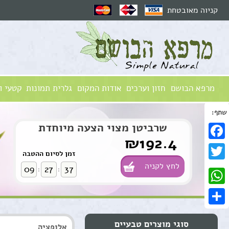
קניוה מאובטחת
מרפא הבושם
חזון וערכים
אודות המקום
גלרית תמונות
קטעי ו
שתף:
שרביטן מצוי הצעה מיוחדת
₪192.4
Facebook
זמן לסיום ההטבה
לחץ לקניה
Twitter
09
27
36
:
:
WhatsApp
Share
סוגי מוצרים טבעיים
אלופציה