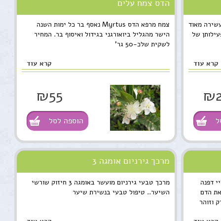
הדס צמח עלים
ירולנה עשירה מאוד
צמח מרפא הדס Myrtus נאסף בר כל ימות השנה
עילותן של
הישר מהגליל ביואורגני בגידול ואיסוף בר. המחיר
לשקית שלכ-50 גר'
קרא עוד
קרא עוד
₪55
₪2
ל
הוספה לסל
מרכך גירניום אומגה 3
י דפנה
מרכך טבעי גירניום מועשר באומגה 3 חיזוק שורשי
את הדם
השיער.. טיפול טבעי בנשירת שיער
 וזוהר