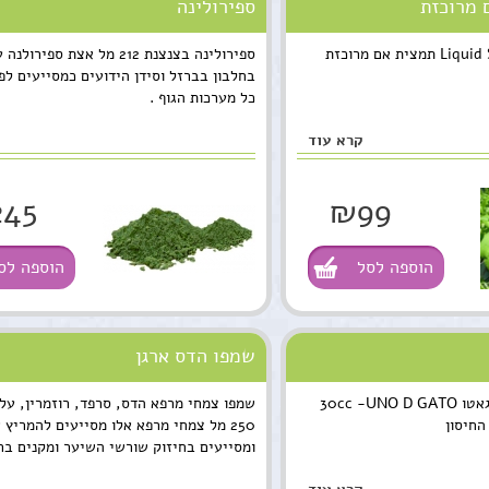
 מרוכזת
ספירולינה
סטיוויה נוזלית Liquid Stevia תמצית אם מרוכזת
ספירולינה בצנצנת 212 מל אצת ספ
בחלבון בברזל וסידן הידועים כמסייעים לפ
כל מערכות הגוף .
קרא עוד
45
₪99
הוספה לסל
הוספה לס
שמפו הדס ארגן
תמצית אם האוניה דה גאטו 30cc -UNO D GATO
שמפו צמחי מרפא הדס, סרפד, רוזמרין, עלי
החיסון
250 מל צמחי מרפא אלו מסייעים להמריץ 
ומסייעים בחיזוק שורשי השיער ומקנים ברק