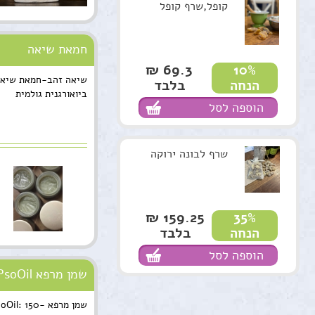
קופל,שרף קופל
חמאת שיאה
69.3 ₪
10%
בלבד
הנחה
ביואורגנית גולמית
הוספה לסל
שרף לבונה ירוקה
159.25 ₪
35%
בלבד
הנחה
הוספה לסל
שמן מרפא HealPsoOil