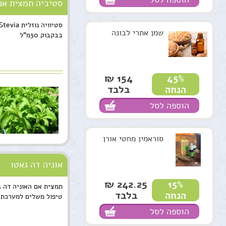
סטיביה תמצית אם
שמן אתרי לבונה
בבקבוק 30מ"ל
154 ₪
45%
בלבד
הנחה
הוספה לסל
סוראמין מחטי אורן
אוניה דה גאטו
242.25 ₪
15%
בלבד
הנחה
טיפול משלים למערכת 
הוספה לסל