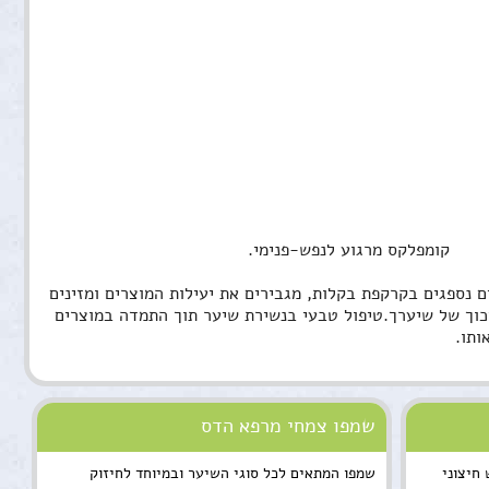
צמחי מרפא מונעים בעיות שיער מסוימות ומספקות מענה טבעי לצרכי השיער. שמנים הצמחיים נספגים בקרקפת בקלות, מגבירים את יעילות המוצרים ומזינים 
את הקרקפת. ניחוחותיהם הארומטיים של הצמחים  יוסיפו הנאה צרופה לפעולות החפיפה והריכוך של שיערך.טיפול טבעי בנשירת שיער תוך התמדה במוצרים 
ותו. 
שמפו צמחי מרפא הדס
חיצוני
שמפו המתאים לכל סוגי השיער ובמיוחד לחיזוק