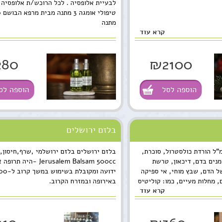
לבעיית אלופסיה . לכל הרוכש/ת אלופסיה 
מתנה
קרא עוד
280
₪2100
הוספה לסל
הוספה לס
בלזם ירושלים
omega 3 herbs 10מ"ל הורדת כולסטרול, סוכרת,
בלזם ירושלים בלזם ירושלמי ,שרף,חיסון,
מנים בדם, דיכאון, טרשת
Jerusalem Balsam 500cc -היה 
ל הדם, שבץ מוחי, אי ספיקה
, מחלות מעיים, כמו: קוליטיס
באירופה ובמזרח הקרוב.
קרא עוד
יל לדלקות פרקים, דלקות בדרכי
גיות, אסטמה, פסוריאזיס,
מיוחד לקשב וריכוז. המחיר