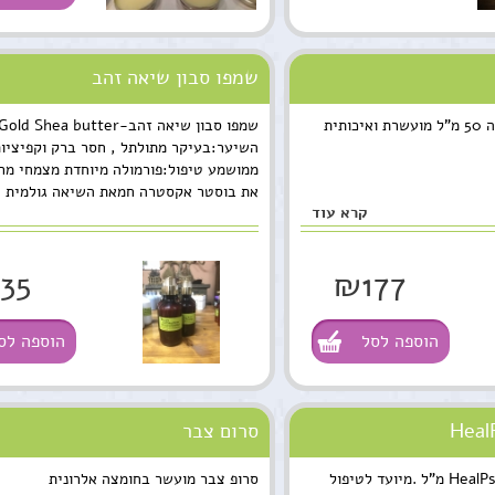
שמפו סבון שיאה זהב
שיאה זהב-חמאת שיאה 50 מ"ל מועשרת ואיכותית
השיער:בעיקר מתולתל , חסר ברק וקפיציות
ממושמע טיפול:פורמולה מיוחדת מצמחי מר
את בוסטר אקסטרה חמאת השיאה גולמית
קרא עוד
35
₪177
הוספה לסל
הוספה לס
סרום צבר
שמן מרפא -HealPsoOil: 150 מ"ל .מיועד לטיפול
סרופ צבר מועשר בחומצה אלרונית