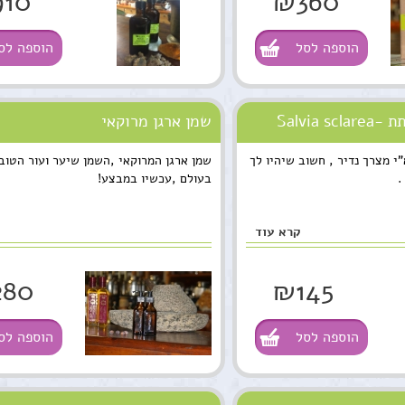
10
₪360
הוספה לסל
הוספה לס
זרעי מרווה מרושתת -Salvia sclarea
שמן ארגן מרוקאי
י מצרך נדיר , חשוב שיהיו לך
שמן ארגן המרוקאי ,השמן שיער ועור הטוב
.
בעולם ,עכשיו במבצע!
קרא עוד
280
₪145
הוספה לסל
הוספה לס