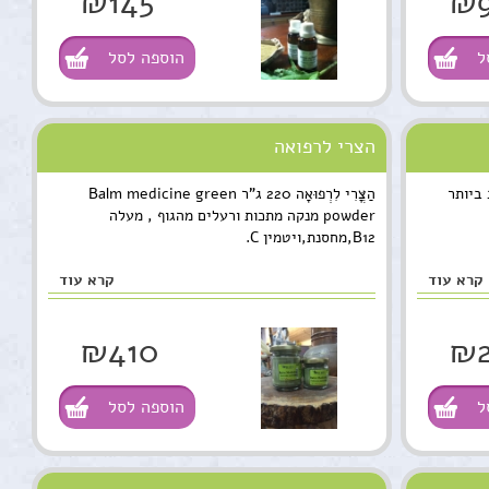
₪145
₪9
ל
הוספה לסל
הצרי לרפואה
 ביותר
הַצֳּרִי לִרְפוּאָה 220 ג"ר Balm medicine green
powder מנקה מתכות ורעלים מהגוף , מעלה
B12,מחסנת,ויטמין C.
קרא עוד
קרא עוד
₪410
₪
ל
הוספה לסל