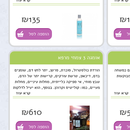
קרא עוד
קרא עוד
₪135
₪1
ל
הוספה לסל
אומגה 3 צמחי מרפא
גם כמשחה
הורדת כולסטרול, סוכרת, סרטן, יתר לחץ דם, שומנים
מבוקעות
בדם, דיכאון, טרשת עורקים, קרישות יתר של הדם,
שבץ מוחי, אי ספיקה כלייתית, מחלות עיניים, מחלות
מעיים, כמו: קוליטיס וקרוהן. בנוסף, הוא יעיל לדלקות
קרא עוד
קרא עוד
פרקים, דלקות בדרכי השתן ובערמונית, לאלרגיות,
אסטמה, פסוריאזיס, פרקינסון ואלצהיימר. במיוחד
לקשב וריכוז.
₪610
₪5
ל
הוספה לסל