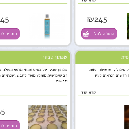
קרא עוד
45
₪245
הוספה לסל
הוספה לס
פית
שפתון טבעי
 טיפול , יש שיפור עצום
שפתון טבעי על בסיס צמחי מרפא מעולה 
 חדשים הנראים לעין
רב שימושית מומלץ מאוד ליובש,ושפתיים 
ויבשות
קרא עוד
5
הוספה לס