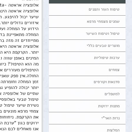
אלופציה אראטה -Alopecia Areata
טיפוח העור והפנים
שמנים מצמחי מרפא
הידוע על המחלה ועל
טיפול וטיפוח השיער
מתייחדים זה מזה בה
מוצרים טבעים כללי
ערכות טיפוליות
המינים באופן שווה ו
צמחים
החולה.אין ספק שאני
סדנאות וקורסים
שתיים של אלופסיה א
למטפלים
טיפול טבעי באלופסי
נשירת שיער טיפול טבעי   tment for hair loss
מתנות ירוקות
נרות האר"י
ירוקים כגון "ערכת ה
המלצות