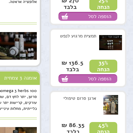
270 ₪
25%
אלופציה אראטה.
בלבד
הנחה
הוספה לסל
תמצית מרגוע לנפש
136.5 ₪
35%
בלבד
הנחה
אומגה 3 צמחית
הוספה לסל
0
סרטן, יתר לחץ דם, שו
ארגן סרום טיפולי
עורקים, קרישות יתר ש
כלייתית, מחלות עיניים
וקרוהן. בנוסף, הוא יע
השתן ובערמונית, לאלר
86.35 ₪
45%
פרקינסון ואלצהיימר. ב
בלבד
הנחה
לבקבוק 100 מ"ל