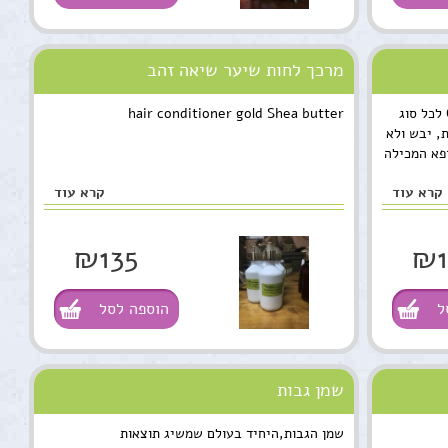
מרכך לחות שיער שיאה זהב
שמפו סבון שיאה זהב-Gold Shea butter לכל סוג
hair conditioner gold Shea butter
, יבש ולא
פא המכילה
קרא עוד
קרא עוד
₪135
₪1
ל
הוספה לסל
שמן גבות
שמן הגבות,היחיד בעולם שמשיג תוצאות