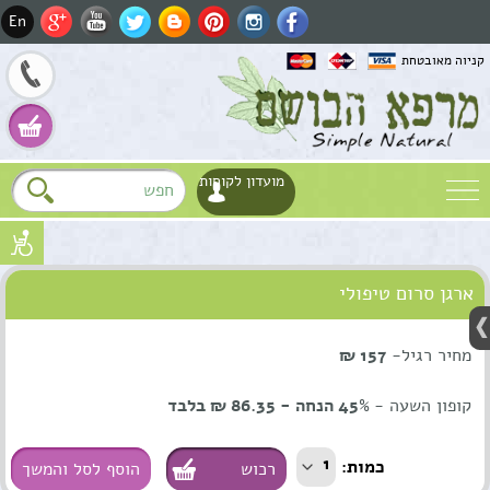
En
קניוה מאובטחת
מועדון לקוחות
שם
ארגן סרום טיפולי
דוא"ל
Fa
טלפון
מחיר רגיל-
157 ₪
קופון השעה -
45% הנחה - 86.35 ₪ בלבד
Wh
1
כמות:
הוסף לסל והמשך