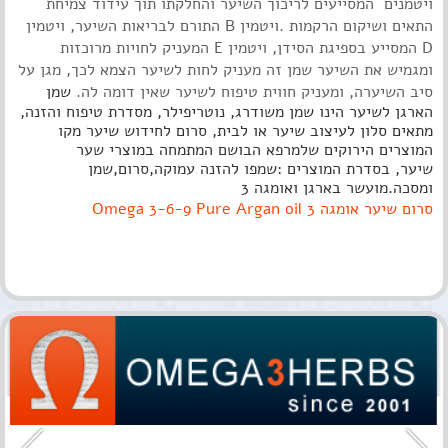
ויטמנים המסייעים לריכוך השיער והחלקתו תוך עידוד צמיחת
התאים ושיקום הרקמות .ויטמין B התורם לבריאות השיער, ויטמין
D המסייע בספיגת הסידן, ויטמין E המעניק לחויות מרוכזות
ומגמיש את השיער שמן זה מעניק לחות לשיער הצמא לכך, מגן על
סיב השיערה, ומעניק חווית טיפוח לשיער שאין דומה לה.
שמן
הארגן לשיער הינו שמן משודרג, נוטריפילר, מסדרת טיפוח והזנה,
מתאים סלון לעיצוב שיער או לבית, סרום לחידוש שיער מקו
המוצרים הירוקים שלמרפא הבושם המתמחה במוצרי שער
שיער,
בסדרת המוצרים :שמפו להזנה עמוקה,סרום,שמן
ומסכה.מועשר בארגן ואומגה 3
סרום שיער אומגה 3 Omega 3-6-9 Pure Argan oil