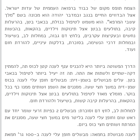
הצמח תופס מקום של כבוד ברפואה העממית של עדות ישראל.
אצל הבדווים החיים בנגב ובמדבר יהודה הוא מכונה בשם "מלך
עשבי המרפא". הוא משמש לטיפול בנזלת, בכאבי בטן, בהרעלות
קיבה, בתולעים בבטן אצל תינוקות וילדים, בהקאות, בהכשות
נחשים ובעקיצות עקרבים, בלחץ דם גבוה, במחלות לב, בשיעול
ובמחלות דרכי הנשימה, בסוכרת, בדלקות עיניים, להורדת חום
ועוד.
הדרך הפשוטה ביותר היא להכניס ענף לענה קטן לכוס תה, להמתין
דקה-שתיים ולשתות את התה. תה זה יעיל ביותר לטיפול בכאבי
בטן. עלים מבושלים בשמן-זית: מבשלים חופן עלי לענה בכוס
שמן-זית במשך חצי שעה. מסננים את השמן ושותים ממנו כף בכל
בוקר. מומלץ מאוד לטיפול בתולעים בבטן אצל תינוקות וילדים,
בהקאות, בהרעלות קיבה קשות, בשיעול ולהורדת חום.
למחלות לב, לחץ דם וסוכרת: מבשלים 2 כפיות זרעי שומר יחד עם
ראש שום וחופן עלי לענה בליטר מים במשך חצי שעה, מסננים את
המרתח ושותים חצי כוס ביום.
לענה מבושלת בחמאה: מבשלים חופן עלי לענה ב-100 גר' חמאת