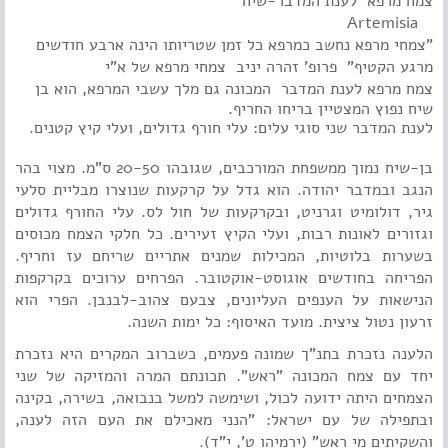
צמח מרפא לענת המדבר-שיח
Artemisia
"צמחי מרפא נחשב כמרפא כל זמן שטריותו הינה ארבע חודשים
מרגע הקטיף"
פרופ' זהרה יניב צמחי מרפא של א"י
צמח מרפא
לענת המדבר
המכונה גם
מלך עשבי המרפא
, הוא
בן
שיח
נפוץ המצטיין בריחו החריף.
לענת המדבר שני סוגי עלים: עלי חורף גדולים, ועלי קיץ קטנים.
בן-שיח נמוך ממשפחת המורכבים, שגובהו 20-50 ס"מ. מצוי בהר
הנגב ובמדבר יהודה. הוא גדל על קרקעות שנוצרו מבליית סלעי
גיר, דולומיט וגרניט, ובקרקעות של חול לס. עלי החורף גדולים
וגזורים לאונות רבות, ועלי הקיץ זעירים. כל חלקי הצמח מכוסים
בשערות בלוטיות, המכילות שמנים אתריים שריחם עז וחריף.
הפריחה בחודשים אוגוסט-אוקטובר. הפרחים ערוכים בקרקפות
הנישאות על הענפים העליונים, צבעם צהוב-לבנבן. הפרי הוא
זרעון נטול ציצית. מועד האיסוף: כל ימות השנה.
הלענה נזכרת בתנ"ך שמונה פעמים, כשברוב המקרים היא נזכרת
יחד עם צמח המכונה "ראש". תכונתם המרה והמזיקה של שני
הצמחים היתה ידועה לכול, ושימשה למשל בנבואה, בשירה, בקינה
ובתפילה של עם ישראל: "הנני מאכילם את העם הזה לענה,
והשקיתים מי ראש" (ירמיהו ט', י"ד).