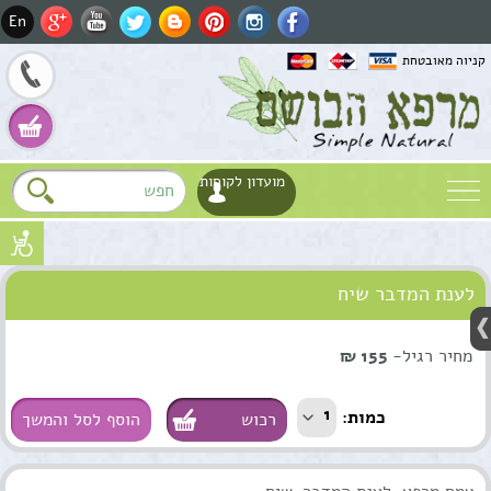
En
קניוה מאובטחת
מועדון לקוחות
שם
לענת המדבר שיח
דוא"ל
Fa
טלפון
מחיר רגיל-
155 ₪
Wh
1
כמות:
הוסף לסל והמשך