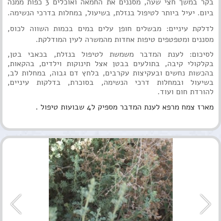
בקר במשך חצי שעה, מסננים את החמאה ואוכלים 3 כפות ממנה
ביום. יעיל ביותר לטיפול בנזלת, בשיעול, במחלות בדרכי הנשימה.
לדלקת עיניים: מבשלים חופן עלים במים בכמות השווה לכוס,
מסננים ומטפטפים טיפות אחדות מהמשרה לעין המודלקת.
לסיכום: לענת המדבר משמשת לטיפול ב
נזלת
, בכאבי
בטן
,
בקלקולי קיבה, ב
תולעים
בבטן אצל תינוקות וילדים, ב
הקאות
,
בהכשות
נחשים
ובעקיצות
עקרבים
, ב
לחץ דם גבוה
, ב
מחלות לב
,
ב
שיעול
ובמחלות
דרכי הנשימה
, ב
סוכרת
, ב
דלקות
עיניים
,
להורדת
חום
ועוד.
מארז צמח מרפא לענת המדבר מספיק ל4 שבועות טיפול .