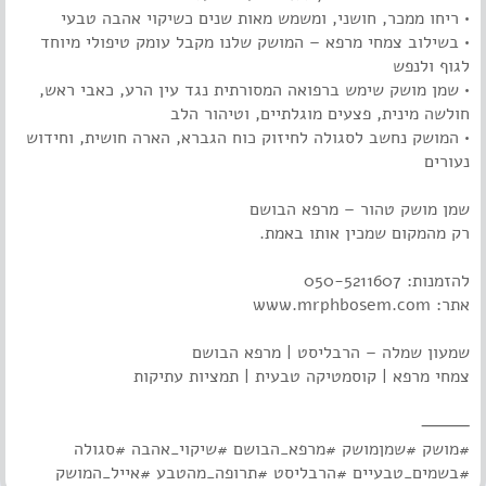
• ריחו ממכר, חושני, ומשמש מאות שנים כשיקוי אהבה טבעי
• בשילוב צמחי מרפא – המושק שלנו מקבל עומק טיפולי מיוחד
לגוף ולנפש
• שמן מושק שימש ברפואה המסורתית נגד עין הרע, כאבי ראש,
חולשה מינית, פצעים מוגלתיים, וטיהור הלב
• המושק נחשב לסגולה לחיזוק כוח הגברא, הארה חושית, וחידוש
נעורים
שמן מושק טהור – מרפא הבושם
רק מהמקום שמכין אותו באמת.
להזמנות: 050-5211607
אתר: www.mrphbosem.com
שמעון שמלה – הרבליסט | מרפא הבושם
צמחי מרפא | קוסמטיקה טבעית | תמציות עתיקות
⸻
#מושק #שמןמושק #מרפא_הבושם #שיקוי_אהבה #סגולה
#בשמים_טבעיים #הרבליסט #תרופה_מהטבע #אייל_המושק