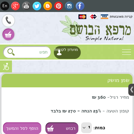
En
קניוה מאובטחת
מועדון לקוחות
שם
שמן מושק
דוא"ל
Fa
טלפון
מחיר רגיל-
360 ₪
קופון השעה -
25% הנחה - 270 ₪ בלבד
Wh
1
כמות:
הוסף לסל והמשך