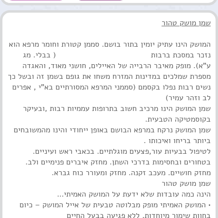
שמן מושק טהור
המושק הינו עתיק יומין בתור בושם. סממן קטורת וחומר מרפא הוא
נזכר במסכת ברבות ( בבלי.
מג
ע"א). מופק מאיבר הרבייה של האיילים, חושני מאוד, והאגדה
מספרת שמלכים במדינות המזרח משחו את גופם בשמן זה ובשל כך
נשים רבות נפלו בקסמם (סממני המרפא המסורתיים בא"י , אפרים
לב וזהר עמיר)
שמן המושק הינו מרכיב חשוב בתרופות עממיות רבות ,ובעיקר
בקוסמטיקה הטבעית.
שמן המושק נרקח במרפא הבושם באופן ייחודי והינו מהמשובחים
ביותר בריחו ואיכותו .
לטיפול בבעיות עור,פצעים מוגלתיים. בכאבי ראש ועיניים.
בטחורים ובחסימות בדרכי השתן. מחזק איברים פנימיים ולב.
מחזק חושיים. מעכב זקנה. מחזק ומעורר כוח גברא.
שמן מושק טהור
הינה כמה עובדות שלא ידעת על המושק האמיתי…
• המושק האמיתי מופק מבלוטה טבעית של אייל המושק – כיום
בחוות שימור מיוחדות, ללא פגיעה בבעל החיים