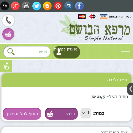
En
קניוה מאובטחת
מועדון לקוחות
שם
ספירולינה
דוא"ל
Fa
טלפון
מחיר רגיל-
245 ₪
Wh
1
כמות:
הוסף לסל והמשך
אצת ספירולינה