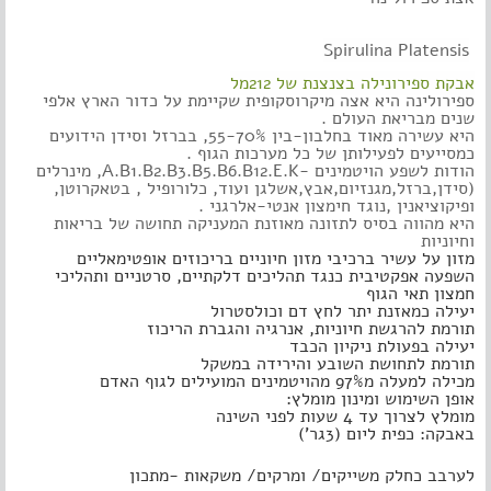
Spirulina Platensis
אבקת ספירונילה בצנצנת של 212מל
ספירולינה היא אצה מיקרוסקופית שקיימת על כדור הארץ אלפי
שנים מבריאת העולם .
היא עשירה מאוד בחלבון-בין 55-70%, בברזל וסידן הידועים
כמסייעים לפעילותן של כל מערכות הגוף .
הודות לשפע הויטמינים -A.B1.B2.B3.B5.B6.B12.E.K, מינרלים
(סידן,ברזל,מגנזיום,אבץ,אשלגן ועוד, כלורופיל , בטאקרוטן,
ופיקוציאנין ,נוגד חימצון אנטי-אלרגני .
היא מהווה בסיס לתזונה מאוזנת המעניקה תחושה של בריאות
וחיוניות
מזון על עשיר ברכיבי מזון חיוניים בריכוזים אופטימאליים
השפעה אפקטיבית כנגד תהליכים דלקתיים, סרטניים ותהליכי
חמצון תאי הגוף
יעילה כמאזנת יתר לחץ דם וכולסטרול
תורמת להרגשת חיוניות, אנרגיה והגברת הריכוז
יעילה בפעולת ניקיון הכבד
תורמת לתחושת השובע והירידה במשקל
מכילה למעלה מ97% מהויטמינים המועילים לגוף האדם
אופן השימוש ומינון מומלץ:
מומלץ לצרוך עד 4 שעות לפני השינה
באבקה: כפית ליום (3גר')
לערבב כחלק משייקים/ ומרקים/ משקאות -מתכון