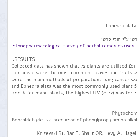
Ephedra alata
טן ע"י חולי סרטן
Ethnopharmacological survey of herbal remedies used f
RESULTS:
Collected data has shown that 72 plants are utilized f
Lamiaceae were the most common. Leaves and fruits we
were the main methods of preparation. Lung cancer wa
and Ephedra alata was the most commonly used plant for 
100 % for many plants, the highest UV (0.72) was for E
Phytochemis
Benzaldehyde is a precursor of phenylpropylamino alkal
Krizevski R1, Bar E, Shalit OR, Levy A, Hagel