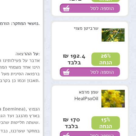
הוספה לסל
נושאי המחקר: הורמונים צמחיים ומטבוליטים שניוניים של צמחים בעלי פעילות אנטי-סרטנית ואנטי-דלקתית.
שרביטן מצוי
צאה:
על ההר
192.4 ₪
26%
בלבד
הנחה
הוספה לסל
תאבון וכמו כן בקרב ספורטאים בעקבות תכונותיו הממריצות. תכונות אלה הן כתוצאה מהימצאות חומר אלקלואידי בשם אפדרין, הדומה במבנהו לאדרנלין.
שמן מרפא
HealPsoOil
בארץ מהנגב ועד הגול
170 ₪
15%
ששתה חליטות שהכין לעצמו מגבעולי הצמח.
בלבד
הנחה
במחקר שערכנו, נבדק
הוספה לסל