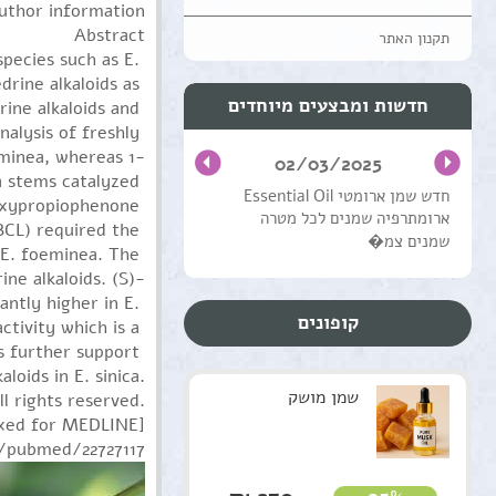
uthor information
Abstract
תקנון האתר
ecies such as E. 
ine alkaloids as 
חדשות ומבצעים מיוחדים
ne alkaloids and 
lysis of freshly 
eminea, whereas 1-
02/03/2025
 stems catalyzed 
חדש שמן ארומטי Essential Oil
oxypropiophenone 
ארומתרפיה שמנים לכל מטרה
CL) required the 
שמנים צמ�
E. foeminea. The 
ine alkaloids. (S)-
tly higher in E. 
קופונים
tivity which is a 
 further support 
oids in E. sinica.
שמן מושק
ll rights reserved.
exed for MEDLINE]
v/pubmed/22727117