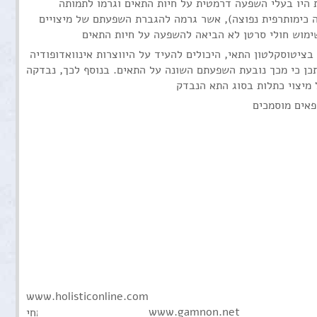
ת היו בעלי השפעה דרמטית על חיות התאים וגרמו לתמותה
ה כימותרפית נפוצה), אשר גרמה להגברת השפעתם של מיצויים
, היכולים להעיד על היווצרות אינוואדופודיה (Invadopodia) המקושרת ליצירת גרורות סרטניות. אנאליזה
יתכן כי מכך נובעת השפעתם השונה על התאים. בנוסף לכך, נבדקה
www.holisticonline.com
www.gamnon.net