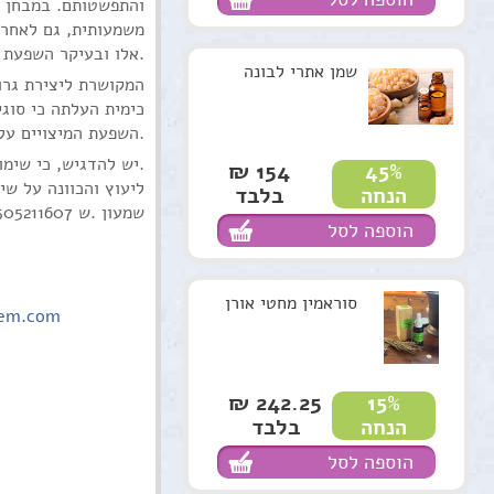
והתפשטותם. במבחן חי
משמעותית, גם לאחר 
אלו ובעיקר השפעת מיצוי הפירות. יחד עם זאת, באופן מפתיע, החליטה המימית הנמצאת בשימוש חולי סרטן לא הביאה להשפעה על חיות התאים.
שמן אתרי לבונה
כימית העלתה כי סוגי
השפעת המיצויים על סוגי תאים נוספים (ביניהם גם לא סרטניים) ונצפתה שונות בהשפעת כל מיצוי כתלות בסוג התא הנבדק.
יש להדגיש, כי שימוש בלתי מבוקר בצמחי מרפא עלול להיות מסוכן וחייב בהתייעצות עם רופאים מוסמכים.
154 ₪
45%
ליעוץ והכוונה על שימוש
בלבד
הנחה
שמעון .ש 0505211607
הוספה לסל
סוראמין מחטי אורן
em.com
242.25 ₪
15%
בלבד
הנחה
הוספה לסל