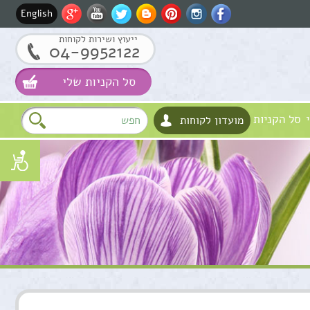
English
ייעוץ ושירות לקוחות
04-9952122
סל הקניות שלי
סל הקניות
מועדון לקוחות
שם
דוא"ל
טלפון