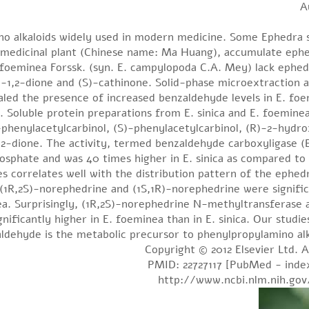
A
 alkaloids widely used in modern medicine. Some Ephedra sp
 medicinal plant (Chinese name: Ma Huang), accumulate ephedr
 foeminea Forssk. (syn. E. campylopoda C.A. Mey) lack ephedri
1,2-dione and (S)-cathinone. Solid-phase microextraction ana
aled the presence of increased benzaldehyde levels in E. fo
. Soluble protein preparations from E. sinica and E. foeminea
phenylacetylcarbinol, (S)-phenylacetylcarbinol, (R)-2-hydr
dione. The activity, termed benzaldehyde carboxyligase (B
phate and was 40 times higher in E. sinica as compared to 
ues correlates well with the distribution pattern of the ephedr
(1R,2S)-norephedrine and (1S,1R)-norephedrine were significan
nea. Surprisingly, (1R,2S)-norephedrine N-methyltransferase ac
ficantly higher in E. foeminea than in E. sinica. Our studies
ldehyde is the metabolic precursor to phenylpropylamino alkal
Copyright © 2012 Elsevier Ltd. A
PMID: 22727117 [PubMed - ind
http://www.ncbi.nlm.nih.go