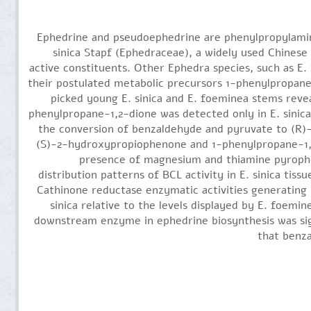
Ephedrine and pseudoephedrine are phenylpropylamino
sinica Stapf (Ephedraceae), a widely used Chinese
active constituents. Other Ephedra species, such as E.
their postulated metabolic precursors 1-phenylpropane-
picked young E. sinica and E. foeminea stems reve
phenylpropane-1,2-dione was detected only in E. sinica
the conversion of benzaldehyde and pyruvate to (R)-
(S)-2-hydroxypropiophenone and 1-phenylpropane-1,2-
presence of magnesium and thiamine pyrophos
distribution patterns of BCL activity in E. sinica tiss
Cathinone reductase enzymatic activities generating 
sinica relative to the levels displayed by E. foemi
downstream enzyme in ephedrine biosynthesis was signi
that benza