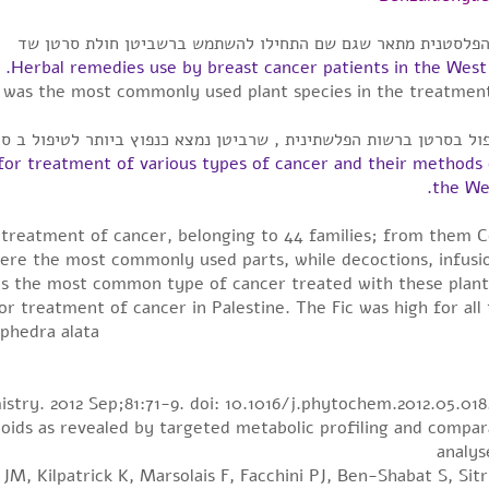
פלסטנית מתאר שגם שם התחילו להשתמש ברשביטן חולת סרטן שד
Herbal remedies use by breast cancer patients in the West 
 was the most commonly used plant species in the treatment
ל בסרטן ברשות הפלשתינית , שרביטן נמצא כנפוץ ביותר לטיפול ב סר
or treatment of various types of cancer and their methods 
the We
or treatment of cancer, belonging to 44 families; from them
re the most commonly used parts, while decoctions, infusi
s the most common type of cancer treated with these plant
treatment of cancer in Palestine. The Fic was high for all 
phedra alata.
try. 2012 Sep;81:71-9. doi: 10.1016/j.phytochem.2012.05.018.
oids as revealed by targeted metabolic profiling and compara
analys
 JM, Kilpatrick K, Marsolais F, Facchini PJ, Ben-Shabat S, Sit