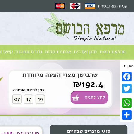
קניוה מאובטחת
מרפא הבושם
חזון וערכים
אודות המקום
גלרית תמונות
קטעי ו
שתף:
שרביטן מצוי הצעה מיוחדת
₪192.4
Facebook
זמן לסיום ההטבה
לחץ לקניה
Twitter
07
17
18
:
:
WhatsApp
Share
סוגי מוצרים טבעיים
Benzaldehyde-שרביטן מצוי מחקר