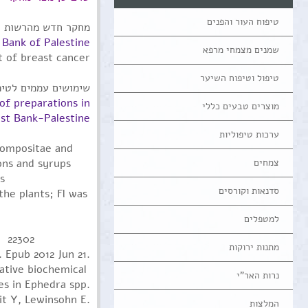
טיפוח העור והפנים
מחקר חדש מהרשות ה
Bank of Palestine.
שמנים מצמחי מרפא
 of breast cancer.
טיפול וטיפוח השיער
שימושים עממים לטיפו
of preparations in
מוצרים טבעים כללי
st Bank-Palestine.
ערכות טיפוליות
 Compositae and
צמחים
ons and syrups
s
סדנאות וקורסים
the plants; Fl was
למטפלים
22302
מתנות ירוקות
 Epub 2012 Jun 21.
tive biochemical 
נרות האר"י
es in Ephedra spp.
rit Y, Lewinsohn E.
המלצות