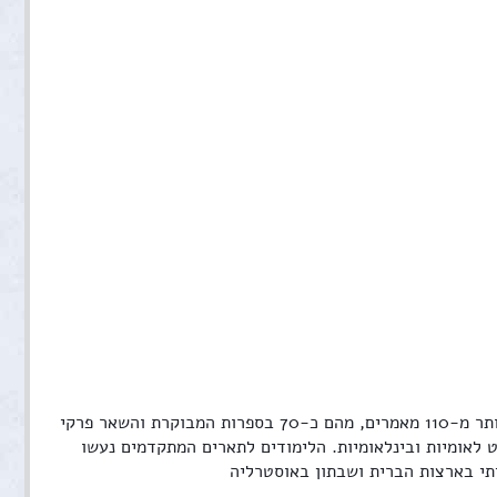
חוקרת בדרגת א+ (המקבילה לפרופסור מלא) במנהל המחקר החקלאי, מכון וולקני. פרסמתי יותר מ-110 מאמרים, מהם כ-70 בספרות המבוקרת והשאר פרקי
ט לאומיות ובינלאומיות. הלימודים לתארים המתקדמים נעשו