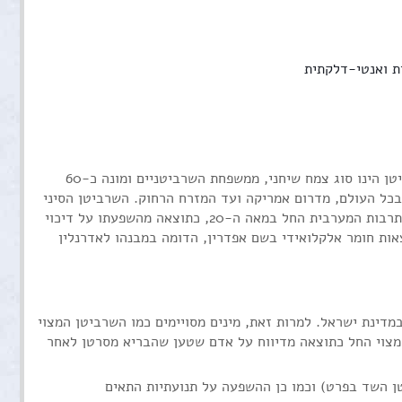
אדבר על פעילותינו המחקרית בנושא השרביטן המצוי כמקור לחומרים אנטי-סרטניים. השרביטן הינו סוג צמח שיחני, ממשפחת השרביטניים ומונה כ-60
ום אמריקה ועד המזרח הרחוק. השרביטן הסיני (Ephedra sinica) הינו אחד מצמחי המרפא העתיקים בעולם ובשימוש
ברפואה הסינית מעל 2,000 שנה לטיפול באסתמה, שפעת, אלרגיות ועוד. העניין בשרביטן בתרבות המערבית החל במאה ה-20, כתוצאה מהשפעתו על דיכוי
. למרות זאת, מינים מסויימים כמו השרביטן המצוי (Ephedra foeminea), הנפוץ
 המצוי החל כתוצאה מדיווח על אדם שטען שהבריא מסרטן לאחר
ן השד בפרט) וכמו כן ההשפעה על תנועתיות התאים