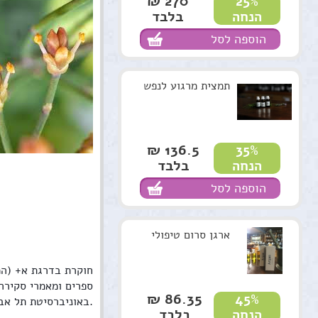
270 ₪
25%
בלבד
הנחה
הוספה לסל
תמצית מרגוע לנפש
136.5 ₪
35%
בלבד
הנחה
הוספה לסל
ארגן סרום טיפולי
ספרים ומאמרי סקירה.
86.35 ₪
45%
באוניברסיטת תל אביב (תואר שני) ובאוניברסיטה העברית (דוקטורט), פוסט-דוקטורט עשיתי בארצות הברית ושבתון באוסטרליה.
בלבד
הנחה