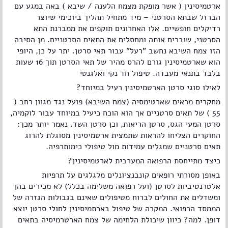
ארטמיסינין ( אשר מופקת מצמח הלענה / שיבא ) באה במגע עם
הברזל שבתא הסרטני – מיד מתחיל תהליך ביוכימי שיוצר
רדיקלים חופשיים. אלו האחרונים תוקפים את ממברנת התא
הסרטני, שוברים אותה ומחסלים את התאים הסרטניים. מן הסיבה
הזו צמח השיבא נחשב "רעל" עבור תאי סרטן. יתר על כן, היופי
הוא שארטמיסינין גורם להרס מהיר של תאי הסרטן תוך 16 שעות
בלבד בתנאי מעבדה. טיפול חד נקי ואלגנטי
לאילו סוגי סרטן הארטמיסינין רעיל במיוחד?
מחקרים מראים שארטימסיה (צמח השיבא) פועל נגד מגוון רחב (
55 ) של תאים סרטניים אך הוא הוכח כיעיל במיוחד עבור לוקמיה,
סרטן המעי הגס, סרטן הריאות, וכן סרטן השד. נאמר יותר מכך:
החוקרים הצליחו להראות שתמצית ארטמיסינין מסוגלת להרוג
תאים סרטניים שמגלים עמידות מול טיפולי כימותרפיה.
כיצד מתייחסת הרפואה המערבית לארטמיסינין?
באופן מסורתי רופאים קונבנציונלים מלגלגים על תרפיות
אלטרנטיביות לסרטן (ועל רפואה משלימה בכלל) לא מכירים בהן
ומשדלים את החולים לברוח מטיפולים שאינם בגבולות הגזרה של
הממסד הרפואי. המקרה של טיפול בארתמיסינין לחולי סרטן יוצא
דופן. למה? כיוון שיכולת הלחימה של צמח הארטרמיסיה בתאים