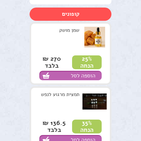
ערכות טיפוליות
קופונים
צמחים
סדנאות וקורסים
שמן מושק
למטפלים
מתנות ירוקות
270 ₪
25%
בלבד
הנחה
נרות האר"י
הוספה לסל
המלצות
תקנון האתר
תמצית מרגוע לנפש
136.5 ₪
35%
בלבד
הנחה
הוספה לסל