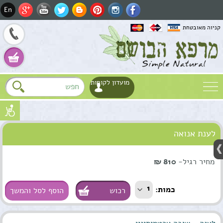
En
קניוה מאובטחת
מועדון לקוחות
שם
לענת אנואה
דוא"ל
Fa
טלפון
מחיר רגיל-
810 ₪
Wh
1
כמות:
הוסף לסל והמשך