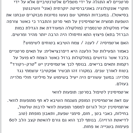
סרטניים לא התגלה על ידי מטפלים אלטרנטיביים אלא על ידי
חוקרי אונקולוגיה באוניברסיטה יוקרתית (אוני' וושינגטון
בסיאטל). במעבדות המחקר שם נעשו נסיונות מבוקרים שבחנו את
השפעת תמצית ארטמיסינין על תאי סרטן והתברר כי כאשר צורפה
אליו מולקולת טרנספרין (מולקולה המעודדת את הגדלת כמות
הברזל בתא) פיצוץ התא וחיסולו היה הרבה יותר מהיר ומרשים.
האם ארטמיסיה / לענה / צמח השיבא בטוחים לשימוש?
כאמור הפעילות של הלענה היא דיפרנציאלית: על תאים סרטניים
בלבד אשר גדושים במולקולות ברזל כאשר הצמח לא פועל על
רקמות ותאים בריאים. בנוסף לכך ארטמיסינין יש "טרק-רקורד"
בטוח לאורך שנים. במקורו זהו תכשיר אפקטיבי עוצמתי נגד
מלריה: במשך עשורים היה יעיל בשימוש על מיליוני חולי מלריה
בעולם.
ארטמיסינין לטיפול בסרטן: תופעות לוואי
עם זאת ארטמיסינין המופק מצנמח השיבא לא חף מתופעות לוואי.
ארתמיסינין יכול לגרום למספר תופעות לוואי לרבות שלשול,
בחילות, כאבי בטן , חום, סימני שפעת, ותאבון מופחת (טוב
לדיאטת הרזיה). בנוסף לכך הוא גם גורם להאטת קצב הלב ל60
פעימות בשנייה או פחות.