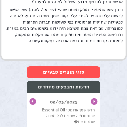
ארטמיסינין לסרטן: מדוע הטיפול לא הגיע למערב?
כיוון שארטמיסינין מופק מצמח טבעי (שיבא / לענה) שאי אפשר
לרשום עליו פטנט ולגזור עליו קופן שמן. מסיבה זו הוא לא זכה
לפעילות שיווקית ופרסומית כפי שעושות חברות התרופות
למוצריהן. עם זאת צמח השיבא היה ידוע בשימושים רבים במזרח,
וברפואה הסינית המסורתית מפיקים ממנו את מקלות המוקסה,
לחימום נקודות דיקור והזרמת אנרגיה באקופונקטורה.
סוגי מוצרים טבעיים
טיפוח העור והפנים
חדשות ומבצעים מיוחדים
שמנים מצמחי מרפא
02/03/2025
טיפול וטיפוח השיער
חדש שמן ארומטי Essential Oil
ארומתרפיה שמנים לכל מטרה
מוצרים טבעים כללי
שמנים צמ�