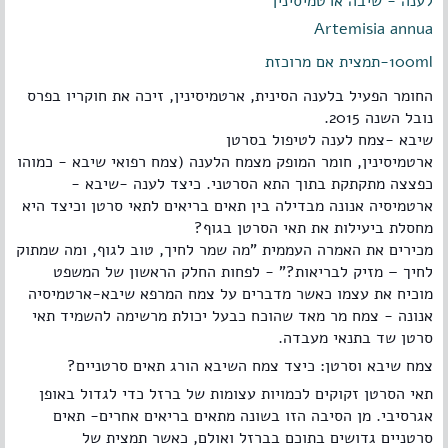
לענה - שיבה ארטמיסינין
Artemisia annua
100ml-תמצית אם מרוכזת
החומר הפעיל בלענה הסינית, ארטמיסינין, זיכה את חוקריו בפרס
נובל השנה 2015.
שיבא -צמח לענה לטיפול בסרטן
ארטמיסינין, חומר המופק מצמח הלענה (צמח רפואי שיבא - כמוהו
כפצצה מתקתקת בתוך התא הסרטני. כיצד לענה -שיבא -
ארטמיסיה אנונה מבדילה בין תאים בריאים לתאי סרטן וכיצד היא
מחסלת ביעילות את תאי הסרטן בגוף?
מכירים את האמרה העממית "מה שמר לחיך, טוב לגוף, ומה שמתוק
לחיך – מזיק לבריאות?" - לפחות החלק הראשון של המשפט
מוכיח את עצמו כאשר מדברים על צמח המרפא שיבא-ארטמיסיה
אנונה - צמח מר מאד שהוכח כבעל יכולת מרשימה להשמיד תאי
סרטן שד בתנאי מעבדה.
צמח שיבא וסרטן: כיצד צמח השיבא הורג תאים סרטניים?
תאי הסרטן זקוקים לכמויות עצומות של ברזל כדי לגדול באופן
אגרסיבי. מן הסיבה הזו בשונה מתאים בריאים אחרים- תאים
סרטניים גדושים בתוכם בברזל ואולם, כאשר תמצית של