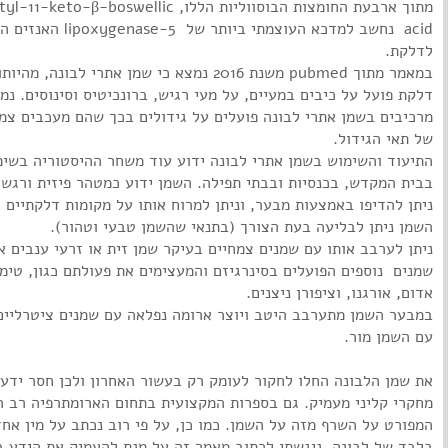
מתוך ארבעת החומצות הבוסווליות הללו, 1-keto-β-boswellic
acid נחשב למדכא העוצמתי ביותר של 5-ygenase
לדלקת.
במאמר מתוך pubmed משנת 2016 נמצא כי שמן אתרי לבונה, מהי
דלקת פועל על כיבים במעיים, על מעי רגיש, ברונכיטיס וסינוסים. נמ
מרכיבים בשמן אתרי לבונה פועלים על גידולים בכך שהם מעכבים צמ
של תאי הגידול.
התיעוד והשימוש בשמן אתרי לבונה ידוע עוד משחר ההיסטוריה בשימ
בבית המקדש, בכנסיות ובבתי תפילה. השמן ידוע כמטהר פיזית ורגשי
ניתן להדיפו באמצעות מבער, וניתן למרוח אותו על מקומות דלקתיים ב
השמן ניתן לבליעה בעת הצורך (בתנאי שהשמן טבעי וטהור).
ניתן לערבב אותו עם שמנים צמחיים בעיקר שמן זית או זרעי ענבים א
שמנים נוספים הפועלים בסינרגיזם והמעצימים את פעולתם כגון, טימ
אדום, אורגנו, וציפורן ניצנים.
במבער השמן מתערבב היטב ויוצר ארומה נפלאה עם שמנים ציטרליים 
עם השמן מור.
את שמן הלבונה החלו לחקור לעומק רק בעשור האחרון ולכן חסר ידע
מחקרי קליני מעמיק. גם בספרות המקצועית בתחום הארומתרפיה רב ה
המפורט על השרף מזה על השמן. כמו כן, על פי רוב נכתב על מין אחד
בלבד של לבונה. ניגשתי לכתוב מאמר זה על מנת להעמיק את הידע ב