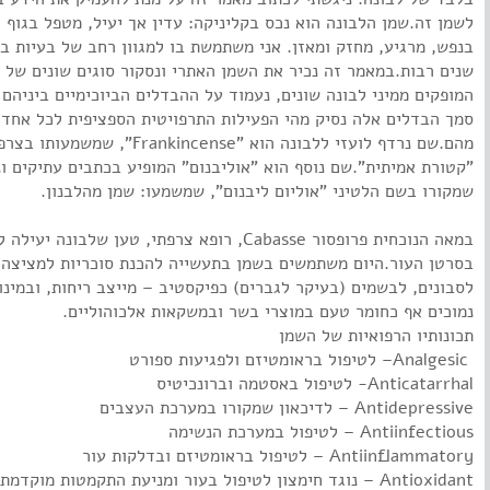
לשמן זה.שמן הלבונה הוא נכס בקליניקה: עדין אך יעיל, מטפל בגוף ו
בנפש, מרגיע, מחזק ומאזן. אני משתמשת בו למגוון רחב של בעיות ב
שנים רבות.במאמר זה נכיר את השמן האתרי ונסקור סוגים שונים של 
המופקים ממיני לבונה שונים, נעמוד על ההבדלים הביוכימיים ביניהם 
סמך הבדלים אלה נסיק מהי הפעילות התרפויטית הספציפית לכל אחד
מהם.שם נרדף לועזי ללבונה הוא "Frankincense", שמשמעו
"קטורת אמיתית".שם נוסף הוא "אוליבנום" המופיע בכתבים עתיקים ו
שמקורו בשם הלטיני "אוליום ליבנום", שמשמעו: שמן מהלבנון.
במאה הנוכחית פרופסור Cabasse, רופא צרפתי, טען שלבונה יעי
בסרטן העור.היום משתמשים בשמן בתעשייה להכנת סוכריות למציצה,
לסבונים, לבשמים (בעיקר לגברים) כפיקסטיב – מייצב ריחות, ובמינו
נמוכים אף כחומר טעם במוצרי בשר ובמשקאות אלכוהוליים.
תכונותיו הרפואיות של השמן
‏ Analgesic– לטיפול בראומטיזם ולפגיעות ספורט