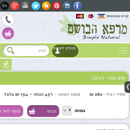
En
קניוה מאובטחת
מועדון לקוחות
שם
שמן אתרי לבונה
דוא"ל
Fa
טלפון
מחיר רגיל-
280 ₪
קופון השעה -
45% הנחה - 154 ₪ בלבד
Wh
1
כמות:
הוסף לסל ו