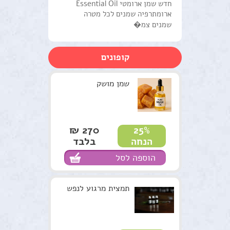
חדש שמן ארומטי Essential Oil
ארומתרפיה שמנים לכל מטרה
מוצרים טבעים כללי
שמנים צמ�
ערכות טיפוליות
קופונים
צמחים
סדנאות וקורסים
שמן מושק
למטפלים
מתנות ירוקות
270 ₪
25%
בלבד
הנחה
נרות האר"י
הוספה לסל
המלצות
תקנון האתר
תמצית מרגוע לנפש