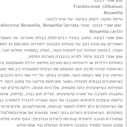
שמן אתרי לבונה
שיטת הפקה: זיקוק בקיטור של שרף לבונה.
שמן אתרי לבונה .טהור Frankincense Boswellia, Boswellia Serrata
שמן אתרי לבונה. נחשב בעיניי רבים למלך הבלתי מעורער של השמני
האתריים עם מגוון רחב של סגולות ותכונות ייחודיות התורמות הן לתח
הקלה, נינוחות ושלווה והן לטיפוח העור, הקלה בתסמיני מחלות ועוד.
שמן אתרי לבונה עיסוי לסייע בהגברת מערכת החיסון.
במחלות וירליות או זיהומיות בהם מערכת החיסון יורדת ומשתמשת ב
הציטוקין שהינו חלבון קטן המשמש את הבסיס לתקשורת בין תאי מער
החיסון ובין תאי רקמות הגוף. מופרש בעיקר על ידי תאי הדם הלבנים.
הציטוקינים נכנסים לפעולה כאשר מתרחשת פלישה של פתוגן לגוף. לר
הפעילות הציטוקינית הינה מקומית. אלרגיות שונות, דלקת פרקים ועוד
נחשבות לתגובה של סערה ציטוקינית. עליית חום גבוה, נפיחות, אדמו
עייפות קיצונית ולעיתים התגובה של הגוף עשוייה להוביל להחמרה במ
את הציטוקינים ניתן לחלק למספר קבוצות: אינטרלקונים, אינטרפרונים
כמוקינים. הציטוקינים נוצרים בגוף כאשר נפגשים עם אנטיגן(מולקולה
שמעוררת תגובה חיסונית שגורמת ליצירת נוגדנים). הגוף מזהה פולש 
פתוגן והגוף מתחיל בתגובה חיסונית הפועלת נגד אותו פולש.