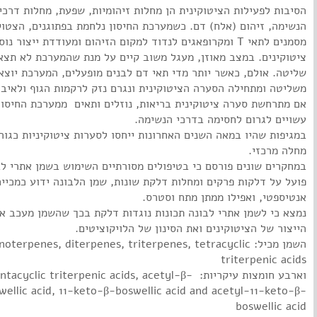
הסיבות לפעילות הציטוקינית הן מחלות זיהומיות, שפעת, מחלות דרכי
הנשימה, זיהום (אלח) דם. כשמערכת החיסון נלחמת בפתוגנים, הצטוק
מסמנים לתאי T ומקרופאגים לנדוד למקום הזיהום ומעודדת ייצור נו
ציטוקינים. במצב מאוזן, מעגל משוב קיים על מנת שהמערכת לא תצא
שליטה. אולם, כאשר יותר מדי תאי דם לבנים מופעלים, המערכת יוצא
משליטה ומתחילה הסערה הציטוקינית ונגרם נזק לרקמות הגוף ולאיבר
אם מתרחשת סערה ציטוקינית בריאות, נוזלים ותאים ממערכת החיסון
עשויים לגרום לחסימה בדרכי הנשימה.
במגיפות שהיו במאה השנים האחרונות ייחסו לסערות ציטוקיניות כגור
מחלה מרכזי.
במחקרים שונים פורסם כי בטיפולים מסורתיים השימוש בשמן אתרי לב
פועל על דלקות פרקים ומחלות דלקת שונות, שמן הלבונה ידוע כמכייח
אנטיספטי, ואפילו ממתן מתח וסטרס.
נמצא כי לשמן אתרי לבונה תכונות נוגדות דלקת בכך שהשמן מעכב א
הייצור של הציטוקינים ואת הסינון של הלויקוציטים.
השמן מכיל: terpenes, diterpenes, triterpenes, tetracyclic
triterpenic acids
וארבע חומצות עיקריות: ntacyclic triterpenic acids, acetyl-β
wellic acid, 11-keto-β-boswellic acid and acetyl-11-keto-β-
boswellic acid