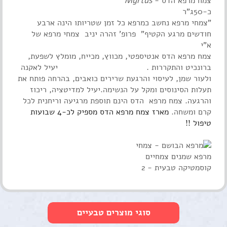
צמח מרפא הדס -
Myrtus
כ-50ג"ר
"צמחי מרפא נחשב כמרפא כל זמן שטריותו הינה ארבע
חודשים מרגע הקטיף"
פרופ' זהרה יניב צמחי מרפא של
א"י
צמח מרפא הדס אנטיספטי, מכווץ, מכייח, מומלץ לשפעת,
ברונכיט והתקררות .
יעיל לאקנה
ולעור שמן, לעיסוי והרגעת שרירים כואבים, בהרחה פותח את
תעלות הסינוסים ומקל על הנשימה.יעיל למדיטציה, ריכוז
והרגעה. צמח מרפא הדס הינם תוספת מרגיעה וריחנית לכל
קרם ומשחה.
מארז צמח מרפא הדס מספיק לכ-4 שבועות
טיפול
!!
סוגי מוצרים טבעיים