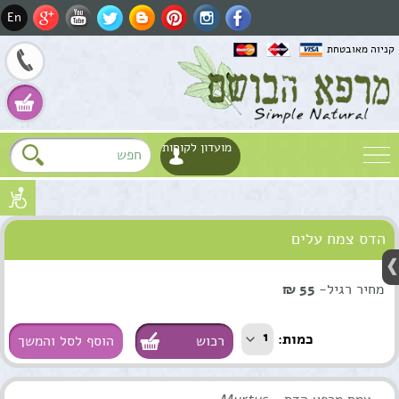
En
קניוה מאובטחת
מועדון לקוחות
שם
הדס צמח עלים
דוא"ל
Fa
טלפון
מחיר רגיל-
55 ₪
Wh
1
כמות:
הוסף לסל והמשך