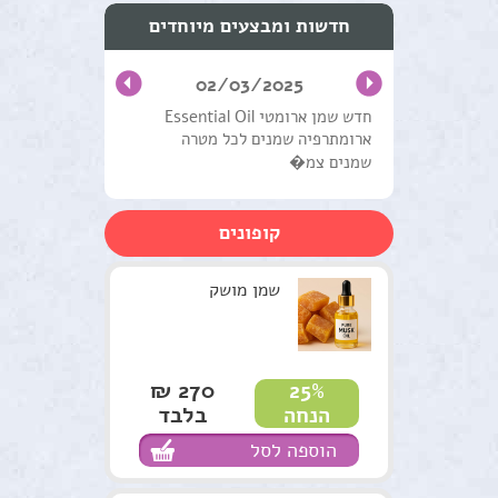
טיפוח העור והפנים
חדשות ומבצעים מיוחדים
שמנים מצמחי מרפא
02/03/2025
טיפול וטיפוח השיער
חדש שמן ארומטי Essential Oil
ארומתרפיה שמנים לכל מטרה
מוצרים טבעים כללי
שמנים צמ�
ערכות טיפוליות
קופונים
צמחים
סדנאות וקורסים
שמן מושק
למטפלים
מתנות ירוקות
270 ₪
25%
בלבד
הנחה
נרות האר"י
הוספה לסל
המלצות