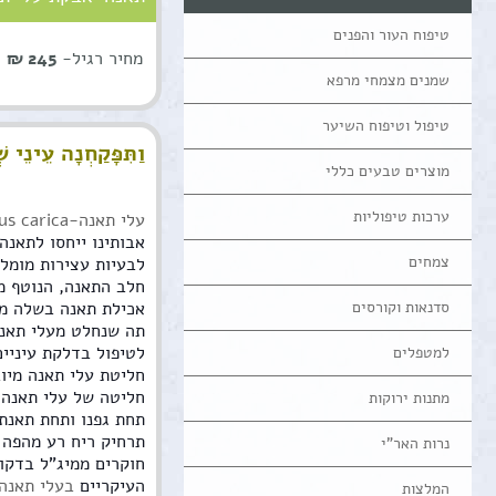
טיפוח העור והפנים
מחיר רגיל-
245 ₪
שמנים מצמחי מרפא
טיפול וטיפוח השיער
וַתִּפָּקַחְנָה עֵינֵי ש
מוצרים טבעים כללי
ערכות טיפוליות
עלי תאנה-
us carica
אבותינו ייחסו לתאנה
צמחים
לבעיות עצירות מומלץ
חלב התאנה, הנוטף מ
סדנאות וקורסים
אכילת תאנה בשלה מו
תה שנחלט מעלי תאנה
לטיפול בדלקת עיניים
למטפלים
חליטת עלי תאנה מיו
חליטה של עלי תאנה ו
מתנות ירוקות
תרחיק ריח רע מהפה 
נרות האר"י
חוקרים ממיג"ל בדקו
העיקריים
בעלי תאנה
המלצות