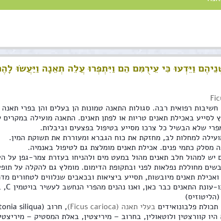
ְׁנֵיהֶם וַיֵּדְעוּ כִּי עֵירֻמִּם הֵם וַיִּתְפְּרוּ עֲלֵה תְאֵנָה וַיַּעֲשׂוּ לָה
Fic
 חשיבות רפואית רבה. סגולות התאנה טמונות הן בעלים והן בפרי תאנה
 לסייע באכילת תאנים טריות או לפתן תאנים. התאנה מועילה במקרים 
פרי שלא הבשיל כל צרכו מסייע בטיפול בפצעים וביבלות.
עילה למחלות לב, מחזקת את כוח הגברא ומעוררת את תשוקת המין.
 מסלק כתמי פנים. אכילת תאנים מומלצת גם לטיפול באנמיה.
 יש למהול חלב תאנים מהול במעט מים ולהניחו בעזרת צמר-גפן על העי
בשים מחוללת נפלאות לפני ובתקופת הדימום. מומלץ גם להקלה על תופע
אכילת תאנים מיובשות, תסייע ביציאות ובכאבים שנלווים לטחורים מדמ
תחת 
(הליטוזיס)
 תכולת פלבונואידים
בעלי תאנה (Ficus carioca)