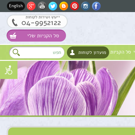
English
ייעוץ ושירות לקוחות
04-9952122
סל הקניות שלי
סל הקניות
מועדון לקוחות
שם
דוא"ל
טלפון