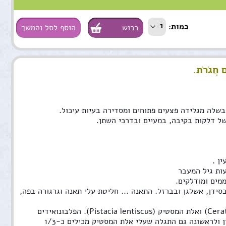
1
כמות:
הוסף לסל והמשך
ֶם חֲגֹרֹת.
 בשלה מגלידה פצעים פתוחים ומסדירה בעיות עיכול.
של דלקות בקיבה, במעיים ובדרכי השתן.
ן .
ות גיל המעבר
מים ומודלקים.
גפנו ותחת תאנתו-עונת התאנים כבר כאן, ואנו נהנים מהפרי הנחשב לעשיר בויטמין C, בסידן, אשלגן ובברזל. התאנה ... חליטת עלי תאנה וגרגורה בפה,
, חרוב (Ceratonia siliqua) ואלת המסטיק (Pistacia lentiscus). הפלבונואידים
היו קוורצטין ולוטאולין, בחרוב – מיריצטין, באלת המסטיק – מיריצטין ולראשונה גם התגלה שעלי אלת המסטיק מכילים כ-1/3