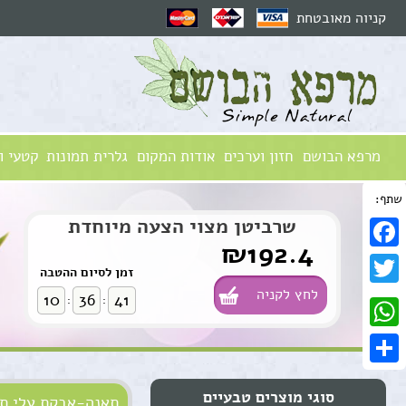
קניוה מאובטחת
מרפא הבושם
חזון וערכים
אודות המקום
גלרית תמונות
קטעי ו
שתף:
שרביטן מצוי הצעה מיוחדת
₪192.4
Facebook
זמן לסיום ההטבה
לחץ לקניה
Twitter
10
36
40
:
:
WhatsApp
Share
סוגי מוצרים טבעיים
תאנה-אבקת עלי ת