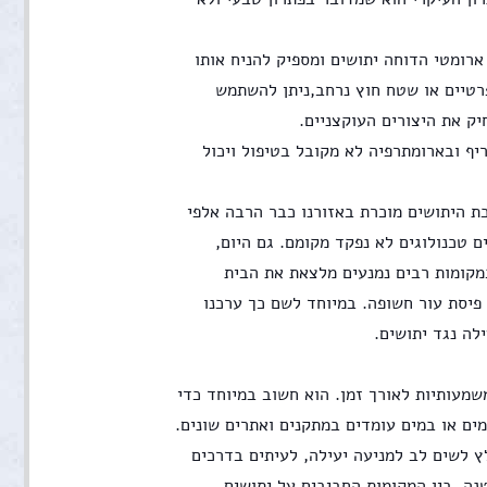
הצמח אקליפטוס לימוני -מייצר את חומר הציטרונלה,הידוע כשמן ארומטי הדוחה יתושים ומספיק להניח אותו 
על אדן החלון או לתלות אותו בסמוך למפתח.כמו כן,לבעלי בתים פרטיים או שטח חוץ נרחב,ניתן להשתמש 
שמן הציטרונלה מחמם ובעל תכונות נוגדות פטריות ודלקת, הוא חריף ובארומתרפיה לא מקובל בטיפול ויכול 
לפניכם מרשם ביתי – תרופת סבתא והפעם נגד עקיצות יתושים: מכת היתושים מוכרת באזורנו כבר הרבה אלפי 
שנים. בזמן הזה הספיקו לפתח תרופות סבתא וגם אמצעים מתקדמים טכנולוגים לא נפקד מקומם. גם היום, 
בעידן ההדברה הביולוגית והשימושים שנעשים בידע גנטי עדיין במקומות רבים נמנעים מלצאת את הבית 
בשעות אחר הצהרים עת ענני יתושים צמאי דם מאיימים לתקוף כל פיסת עור חשופה. במיוחד לשם כך ערכנו 
לה נגד יתושים.
שימו לב – ראשית, טיפול יסודי בבעיה חיוני כדי להשיג תוצאות משמעותיות לאורך זמן. הוא חשוב במיוחד כדי 
להקטין את הכמויות העצומות של נחילי היתושים שמקורם במקווי מים או במים עומדים במתקנים ואתרים שונים. 
זהו חלק מתפקידה של הרשות המקומית, או האזורית. בנוסף, מומלץ לשים לב למניעה יעילה, לעיתים בדרכים 
פשוטות מאוד – לוודא שאין בסביבתכם מים עומדים ולו בכמות קטנה. בין המקומות החביבים על יתושים 