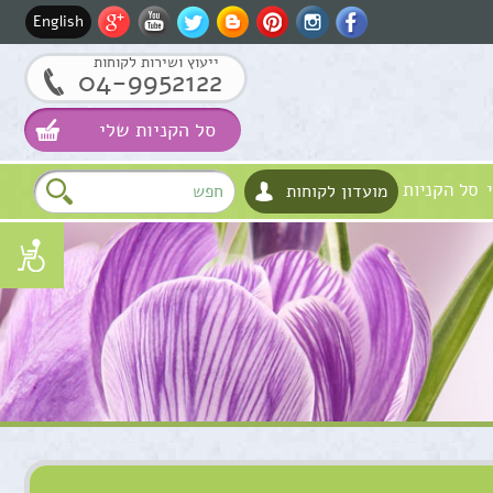
English
ייעוץ ושירות לקוחות
04-9952122
סל הקניות שלי
סל הקניות
מועדון לקוחות
שם
דוא"ל
טלפון