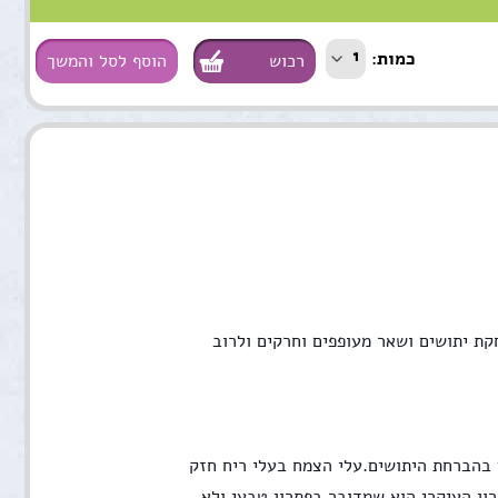
1
כמות:
הוסף לסל והמשך
השמן בעל הריח הלימוני החריף ידוע בזכות עוצמתו הגדולה בהרחקת יתושים ושאר מעופפים וחרקים ולרוב 
סוף לעקיצות היתושים,צמח הציטרונלה שמלבד היותו יעיל,,מסייע בהברחת היתושים.עלי הצמח בעלי ריח חזק 
ובעלי יכולת הישרדות בתנאי מזג אויר קיצוניים כמו חום וקור.היתרון העיקרי הוא שמדובר בפתרון טבעי ולא 