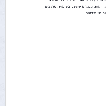
נמצאים תחתיות לאיסוף עודפי מים בעציצים, צמיגים ישנים, חביות ריקות, מנגלים שאינם בשימוש, מרזבים 
ת נוי וכדומה