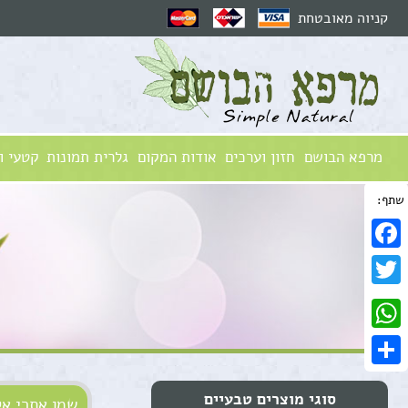
קניוה מאובטחת
מרפא הבושם
חזון וערכים
אודות המקום
גלרית תמונות
קטעי ו
שתף:
Facebook
Twitter
WhatsApp
Share
סוגי מוצרים טבעיים
שמן אתרי אק