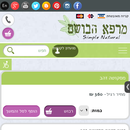
En
קניוה מאובטחת
מועדון לקוחות
שם
מסקוטה זהב
דוא"ל
Fa
טלפון
מחיר רגיל-
360 ₪
Wh
1
כמות:
הוסף לסל והמשך