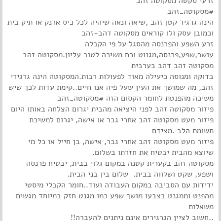
זרעי סקטה מסקוטה זהב
#מסקוטה_זהב
הינה גרגיר קטן זהב ,שיאה ונאה שיהיה לכל כיס ארנק או תיק בית
וכמובן עסק ולו קוראים מסקוטה דהב-זהב
‎זרע השפע והפרנסה מהסגל על פי הקבלה
עושר,שפע,פרנסה,מגנוט וכח משיכה לטוב עליון.מסקוטה זהב
בדוקה ומנוסה כיעילה מאוד לפעולות רבות.המסקוטה הינה גרגירי
זהב, מה שמושך את העין שעל פיה אנו חיים..קימת עדות לכך שיש
משיכה מהפנטת לחומר הקסום הזה #מסקוטה_זהב
פיזור מסקוטה זהב לפני היציאה מהבית יגרום הצלחה באותו היום
‎פיזור מעט מסקוטה זהב אחרי גבר או אישה, יגרום למשיכת
תשומת הלב .מצידם
‎פיזור מעט מסקוטה זהב אחרי גבר, אישה, בן חייל או כל מי
שיוצא מהבית יבטיח את חזרתו בשלום.
‎מסקוטה זהב בקערית קטנה במקום גלוי בבית, יבטיח פרנסה
ושפע, שקט ושלווה בבית. שלום בין בני הבית.
‎ידידות עם הסביבה במקום העבודה ועוד..חומר הקבלי מיסטי
מהפנט וממגנט בצבעו מושך שפע כמו מגנט חזק במיוחד מגשים
משאלות
..חשוב לציין הגרגירים אינם ניתנים להעברה!!