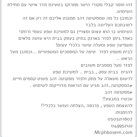
זהו חומר קבלי מקורי הישר ממרוקו בטעינת תדר אישי עם תחילת
השימוש.
וכמובן כל מה שמסקוטה זהב תמגנט אליכם זה רק אם זה
לטובתכם העליונה בלבד
השימוש בו הוא עצום ומצויין גם למשיכת שפע גשמי ורוחני
כאחד.ניתן לפזר בארנק בתיק בעסק בבית היא עושה פלאים
משפיעה שפע ומעלה עושר כלכלי עצום!
לבית משפט לפזר טיפה על המסמכים המשפטיים ...וכמובן מעל
הראש ..
לפזר מעל מסמכים חשובים
להניח בבית עסק , בבית .. למשיכת שפע
לרשום משאלה על פתק ולפזר מסקוטה זהב פשוט קסמים חיים.
#המסקוטה_זהב מגיע עם הוראות מדוייקות לשימוש .
#מסקוטה זהב
עכשיו במבצע!!
להעצמת השפע , פרנסה ,הצלחה ועושר כלכלי!!
להזמנות:
0505211607
049952122
Mrphbosem.com